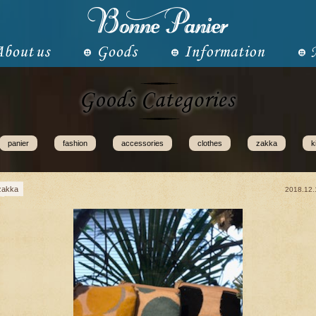
panier
fashion
accessories
clothes
zakka
k
zakka
2018.12.