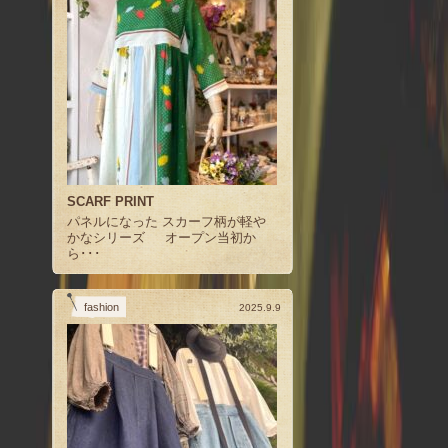
SCARF PRINT
パネルになった スカーフ柄が軽や
かなシリーズ オープン当初か
ら･･･
fashion
2025.9.9