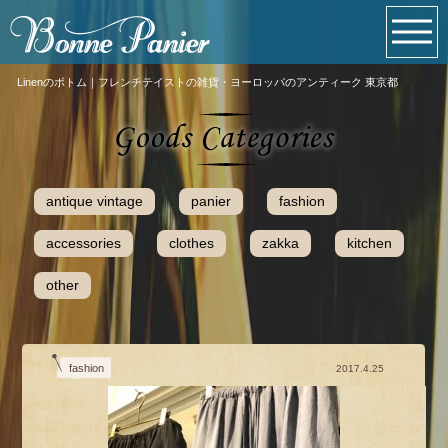
Linenのボトム｜フレンチテイストの雑貨・ヨーロッパのアンティーク 東京都
antique vintage
panier
fashion
accessories
clothes
zakka
kitchen
other
fashion
2017.4.25