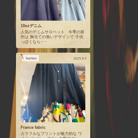
10ozデニム
人気のデニムサロペット 今季の新
作は 胸当ての無いデザインで 子供
っぽくなら･･･
fashion
2025.9.5
France fabric
カラフルなプリントが魅力的な ワ