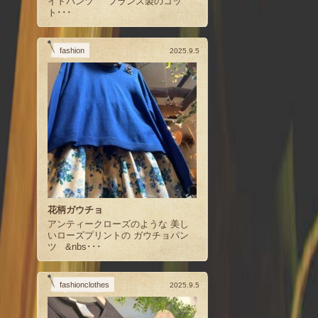
イドパンツ フランス製のコッ
ト･･･
fashion
2025.9.5
花柄ガウチョ
アンティークローズのような 美し
いローズプリントの ガウチョパン
ツ &nbs･･･
fashionclothes
2025.9.5