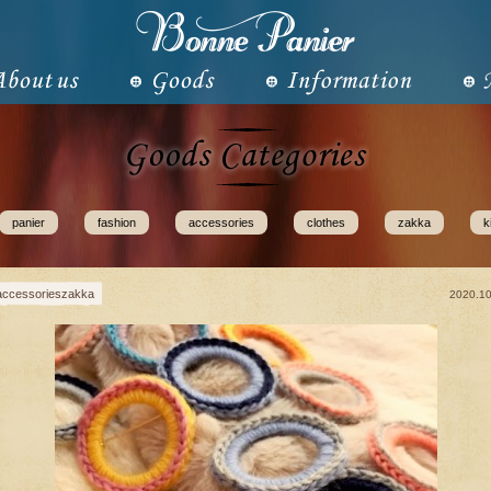
panier
fashion
accessories
clothes
zakka
k
accessorieszakka
2020.10