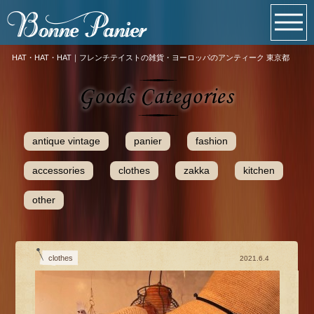
HAT・HAT・HAT｜フレンチテイストの雑貨・ヨーロッパのアンティーク 東京都
antique vintage
panier
fashion
accessories
clothes
zakka
kitchen
other
clothes
2021.6.4