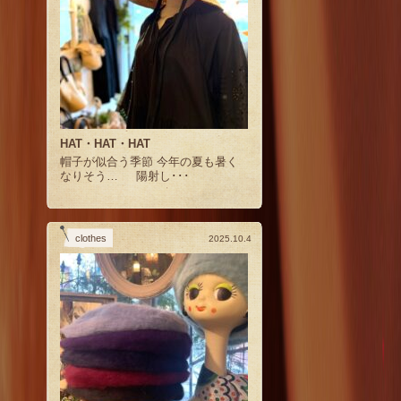
HAT・HAT・HAT
帽子が似合う季節 今年の夏も暑く
なりそう… 陽射し･･･
clothes
2025.10.4