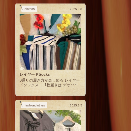
clothes
2025.9.8
レイヤードSocks
3通りの履き方が楽しめる レイヤー
ドソックス 1枚履きは デオ･･･
fashionclothes
2025.9.5