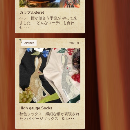
カラフルBeret
ベレー帽が似合う季節が やって来
ました どんなコーデにも合わ
せ･･･
clothes
2025.9.8
High gauge Socks
秋色ソックス 繊細な柄が表現され
た ハイゲージソックス &nb･･･