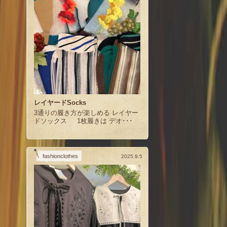
レイヤードSocks
3通りの履き方が楽しめる レイヤー
ドソックス 1枚履きは デオ･･･
fashionclothes
2025.9.5