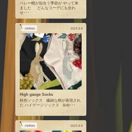
ベレー帽が似合う季節が やって来
ました どんなコーデにも合わ
せ･･･
clothes
2025.9.8
High gauge Socks
秋色ソックス 繊細な柄が表現され
た ハイゲージソックス &nb･･･
clothes
2025.9.8