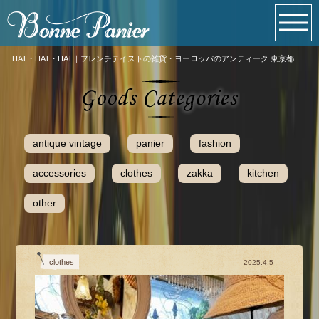
HAT・HAT・HAT｜フレンチテイストの雑貨・ヨーロッパのアンティーク 東京都
antique vintage
panier
fashion
accessories
clothes
zakka
kitchen
other
clothes
2025.4.5