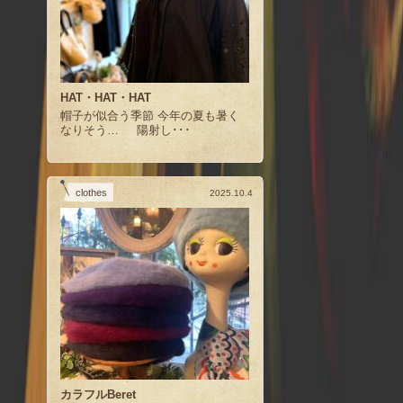
HAT・HAT・HAT
帽子が似合う季節 今年の夏も暑く
なりそう… 陽射し･･･
clothes
2025.10.4
カラフルBeret