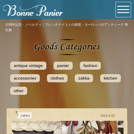
10周年記念・ノベルティ｜フレンチテイストの雑貨・ヨーロッパのアンティーク 東
京都
antique vintage
panier
fashion
accessories
clothes
zakka
kitchen
other
zakka
2024.9.15