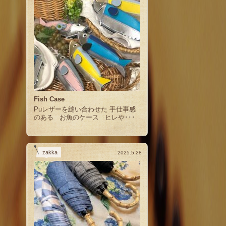
Fish Case
Puレザーを縫い合わせた 手仕事感
のある お魚のケース ヒレや･･･
zakka
2025.5.28