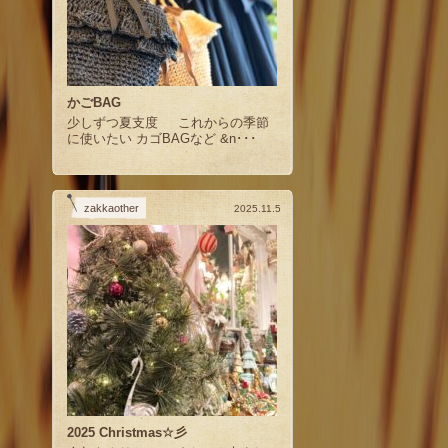
かごBAG
少しずつ夏支度 これからの季節
に使いたい カゴBAGなど &n･･･
zakkaother
2025.11.5
2025 Christmas☆彡