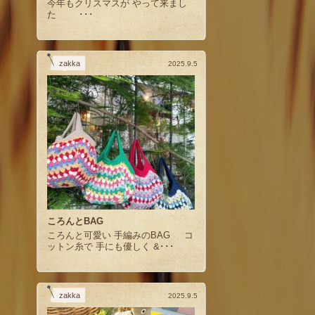
今年もクリスマスが やって来まし
た ･･･
zakka
2025.9.5
ころんとBAG
ころんと可愛い 手編みのBAG コ
ットン糸で 手にも優しく &･･･
zakka
2025.9.5