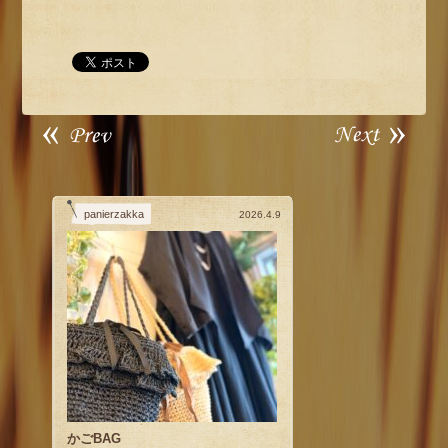
panierzakka
2026.4.9
かごBAG