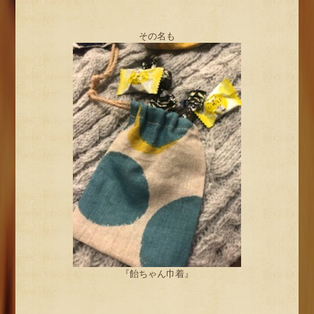
その名も
『飴ちゃん巾着』