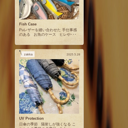
Fish Case
Puレザーを縫い合わせた 手仕事感
のある お魚のケース ヒレや･･･
zakka
2025.5.28
UV Protection
日傘の季節 陽射しが強くなる こ