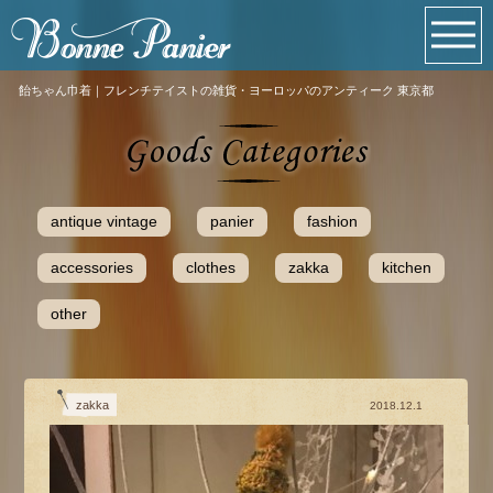
飴ちゃん巾着｜フレンチテイストの雑貨・ヨーロッパのアンティーク 東京都
antique vintage
panier
fashion
accessories
clothes
zakka
kitchen
other
zakka
2018.12.1