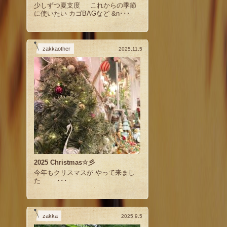
少しずつ夏支度 これからの季節
に使いたい カゴBAGなど &n･･･
zakkaother
2025.11.5
2025 Christmas☆彡
今年もクリスマスが やって来まし
た ･･･
zakka
2025.9.5