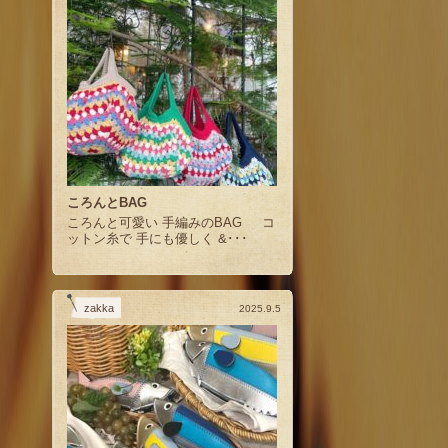
ころんとBAG
ころんと可愛い 手編みのBAG コ
ットン糸で 手にも優しく &･･･
zakka
2025.9.5