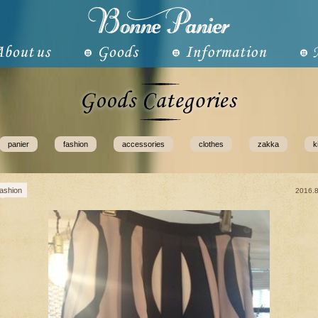
panier
fashion
accessories
clothes
zakka
k
fashion
2016.8