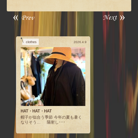
clothes
2026.4.9
HAT・HAT・HAT
帽子が似合う季節 今年の夏も暑く
なりそう… 陽射し･･･