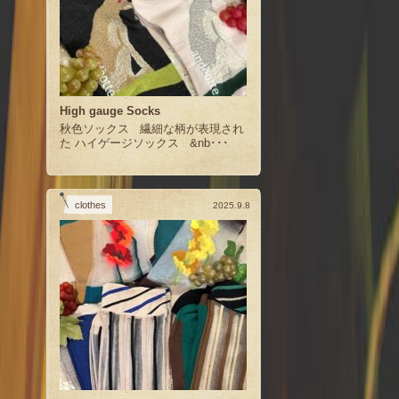
High gauge Socks
秋色ソックス 繊細な柄が表現され
た ハイゲージソックス &nb･･･
clothes
2025.9.8