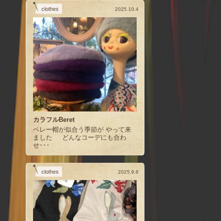
clothes
2025.10.4
カラフルBeret
ベレー帽が似合う季節が やって来
ました どんなコーデにも合わ
せ･･･
clothes
2025.9.8