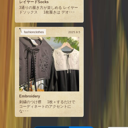
レイヤードSocks
3通りの履き方が楽しめる レイヤー
ドソックス 1枚履きは デオ･･･
fashionclothes
2025.9.5
Embroidery
刺繍のつけ襟 1枚＋するだけで
コーディネートのアクセントに
な･･･