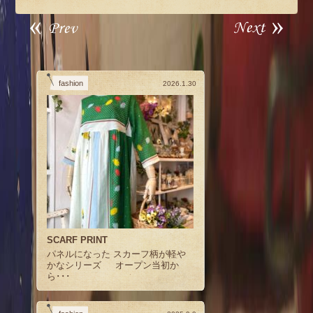
fashion
2026.1.30
SCARF PRINT
パネルになった スカーフ柄が軽や
かなシリーズ オープン当初か
ら･･･