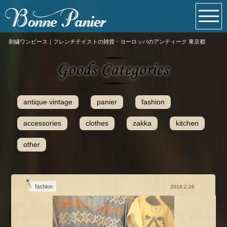
刺繍ワンピース｜フレンチテイストの雑貨・ヨーロッパのアンティーク 東京都
antique vintage
panier
fashion
accessories
clothes
zakka
kitchen
other
fashion
2016.2.26