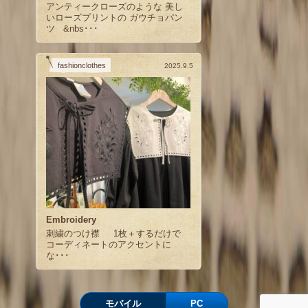
アンティークローズのような 美し
いローズプリントの ガウチョパン
ツ &nbs･･･
fashionclothes
2025.9.5
Embroidery
刺繍のつけ襟 1枚＋するだけで
コーディネートのアクセントに
な･･･
モバイル
PC