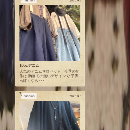
fashion
2025.9.9
10ozデニム
人気のデニムサロペット 今季の新
作は 胸当ての無いデザインで 子供
っぽくなら･･･
fashion
2025.9.5