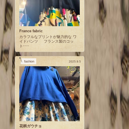
France fabric
カラフルなプリントが魅力的な ワ
イドパンツ フランス製のコッ
ト･･･
fashion
2025.9.5
花柄ガウチョ