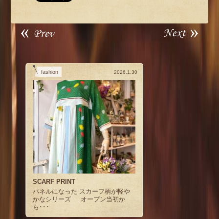
fashion
2026.1.30
SCARF PRINT
パネルになった スカーフ柄が軽や
かなシリーズ オープン当初か
ら･･･