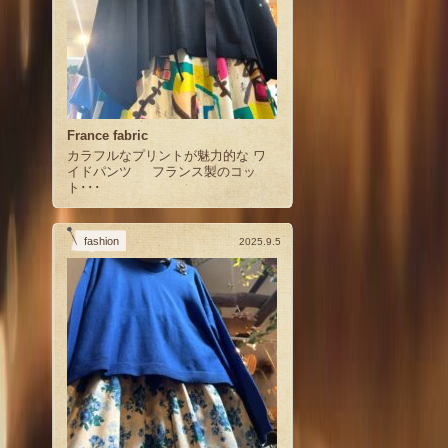
France fabric
カラフルなプリントが魅力的な ワ
イドパンツ フランス製のコッ
ト･･･
fashion
2025.9.5