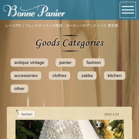
レースP/O｜フレンチテイストの雑貨・ヨーロッパのアンティーク 東京都
antique vintage
panier
fashion
accessories
clothes
zakka
kitchen
other
fashion
2020.4.22