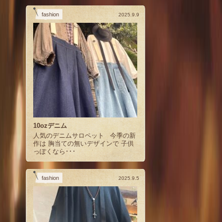
fashion
2025.9.9
10ozデニム
人気のデニムサロペット 今季の新
作は 胸当ての無いデザインで 子供
っぽくなら･･･
fashion
2025.9.5