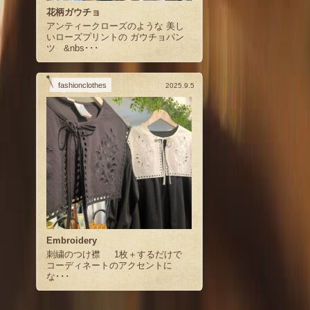
花柄ガウチョ
アンティークローズのような 美し
いローズプリントの ガウチョパン
ツ &nbs･･･
fashionclothes
2025.9.5
Embroidery
刺繍のつけ襟 1枚＋するだけで
コーディネートのアクセントに
な･･･