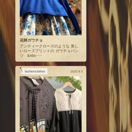
花柄ガウチョ
アンティークローズのような 美し
いローズプリントの ガウチョパン
ツ &nbs･･･
fashionclothes
2025.9.5