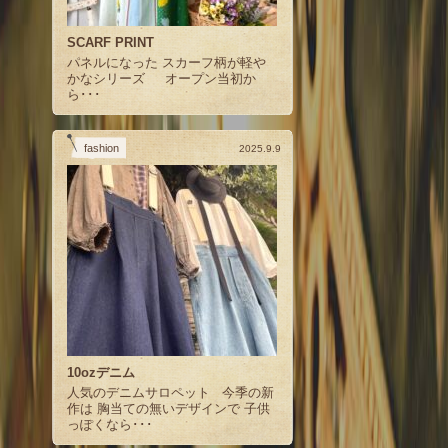
SCARF PRINT
パネルになった スカーフ柄が軽や
かなシリーズ オープン当初か
ら･･･
fashion
2025.9.9
10ozデニム
人気のデニムサロペット 今季の新
作は 胸当ての無いデザインで 子供
っぽくなら･･･