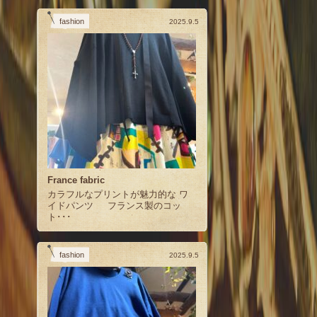
fashion
2025.9.5
France fabric
カラフルなプリントが魅力的な ワ
イドパンツ フランス製のコッ
ト･･･
fashion
2025.9.5