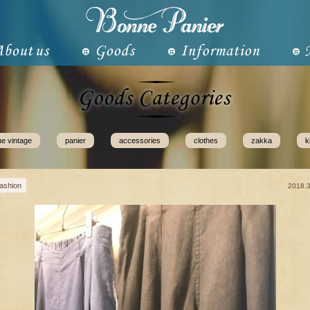
ue vintage
panier
accessories
clothes
zakka
k
fashion
2018.3