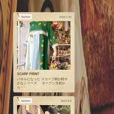
fashion
2026.1.30
SCARF PRINT
パネルになった スカーフ柄が軽や
かなシリーズ オープン当初か
ら･･･
fashion
2025.9.9