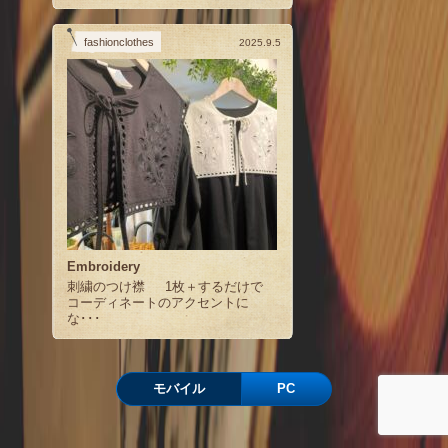
fashionclothes
2025.9.5
Embroidery
刺繍のつけ襟 1枚＋するだけで
コーディネートのアクセントに
な･･･
モバイル
PC