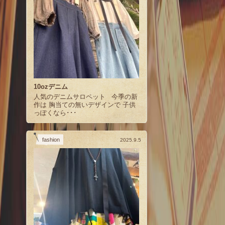
10ozデニム
人気のデニムサロペット 今季の新
作は 胸当ての無いデザインで 子供
っぽくなら･･･
fashion
2025.9.5