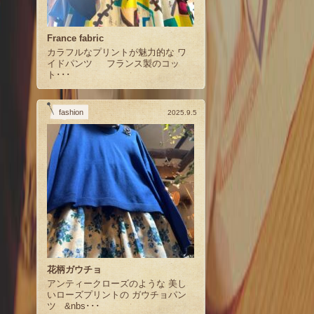
France fabric
カラフルなプリントが魅力的な ワ
イドパンツ フランス製のコッ
ト･･･
fashion
2025.9.5
花柄ガウチョ
アンティークローズのような 美し
いローズプリントの ガウチョパン
ツ &nbs･･･