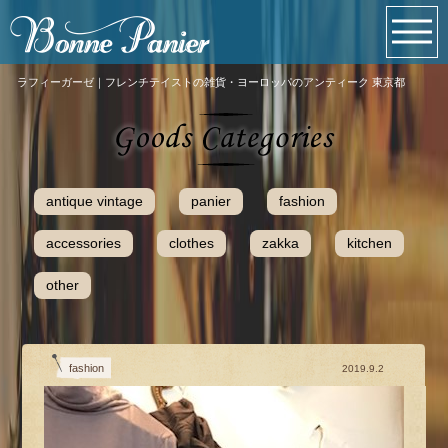
ラフィーガーゼ｜フレンチテイストの雑貨・ヨーロッパのアンティーク 東京都
antique vintage
panier
fashion
accessories
clothes
zakka
kitchen
other
fashion
2019.9.2