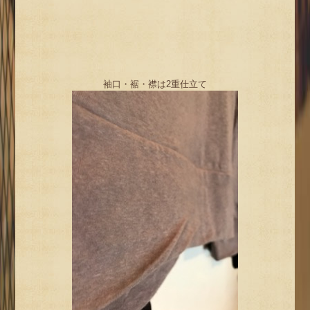
袖口・裾・襟は2重仕立て