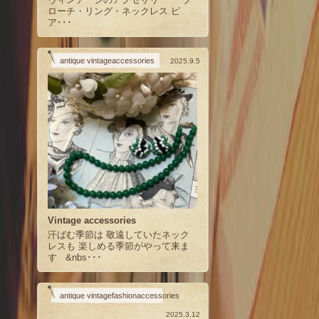
ローチ・リング・ネックレス ピ
ア･･･
antique vintageaccessories
2025.9.5
Vintage accessories
汗ばむ季節は 敬遠していたネック
レスも 楽しめる季節がやって来ま
す &nbs･･･
antique vintagefashionaccessories
2025.3.12