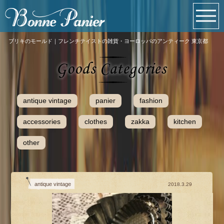
ブリキのモールド｜フレンチテイストの雑貨・ヨーロッパのアンティーク 東京都
antique vintage
panier
fashion
accessories
clothes
zakka
kitchen
other
antique vintage
2018.3.29