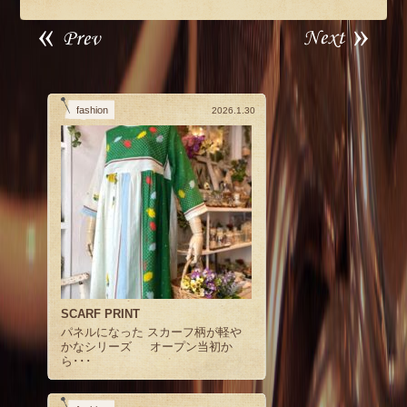
fashion
2026.1.30
SCARF PRINT
パネルになった スカーフ柄が軽や
かなシリーズ オープン当初か
ら･･･