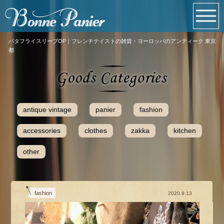
バタフライスリーブOP｜フレンチテイストの雑貨・ヨーロッパのアンティーク 東京
都
antique vintage
panier
fashion
accessories
clothes
zakka
kitchen
other
fashion
2020.9.13