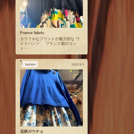
France fabric
カラフルなプリントが魅力的な ワ
イドパンツ フランス製のコッ
ト･･･
fashion
2025.9.5
花柄ガウチョ