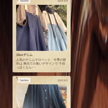
fashion
2025.9.9
10ozデニム
人気のデニムサロペット 今季の新
作は 胸当ての無いデザインで 子供
っぽくなら･･･
fashion
2025.9.5