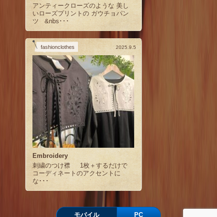
アンティークローズのような 美し
いローズプリントの ガウチョパン
ツ &nbs･･･
fashionclothes
2025.9.5
Embroidery
刺繍のつけ襟 1枚＋するだけで
コーディネートのアクセントに
な･･･
モバイル
PC