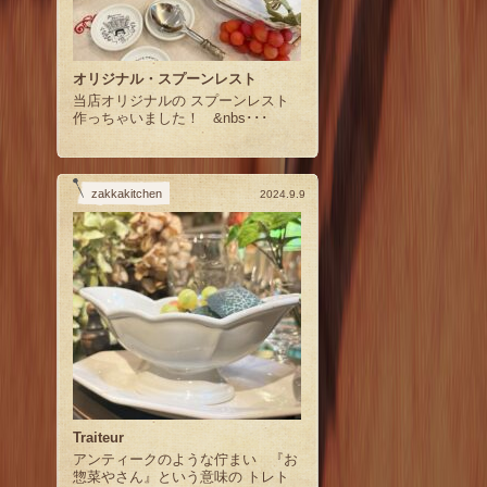
オリジナル・スプーンレスト
当店オリジナルの スプーンレスト
作っちゃいました！ &nbs･･･
zakkakitchen
2024.9.9
Traiteur
アンティークのような佇まい 『お
惣菜やさん』という意味の トレト