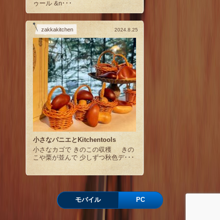
ゥール &n･･･
zakkakitchen
2024.8.25
小さなパニエとKitchentools
小さなカゴで きのこの収穫 きの
こや栗が並んで 少しずつ秋色デ･･･
モバイル
PC