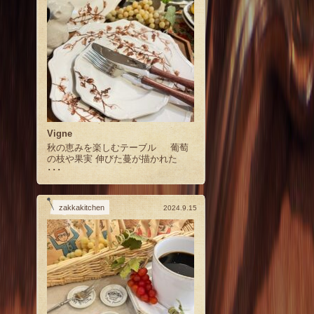
Vigne
秋の恵みを楽しむテーブル 葡萄
の枝や果実 伸びた蔓が描かれた
･･･
zakkakitchen
2024.9.15