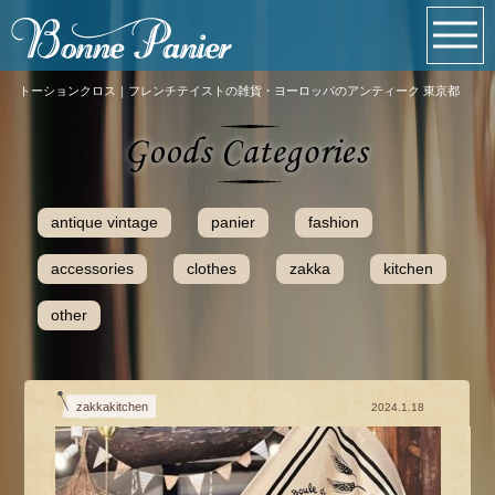
トーションクロス｜フレンチテイストの雑貨・ヨーロッパのアンティーク 東京都
antique vintage
panier
fashion
accessories
clothes
zakka
kitchen
other
zakkakitchen
2024.1.18