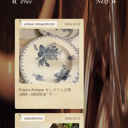
antique vintagekitchen
2024.10.21
France Antique サングミンヌ窯
1890～1920年頃 ‟ F･･･
zakkakitchen
2024.10.21