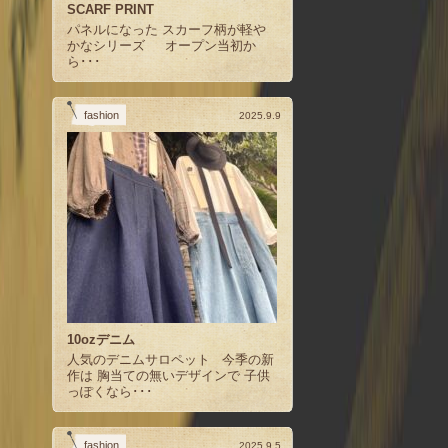
SCARF PRINT
パネルになった スカーフ柄が軽や
かなシリーズ オープン当初か
ら･･･
fashion
2025.9.9
10ozデニム
人気のデニムサロペット 今季の新
作は 胸当ての無いデザインで 子供
っぽくなら･･･
fashion
2025.9.5