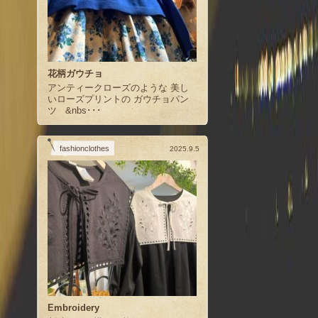
花柄ガウチョ
アンティークローズのような 美し
いローズプリントの ガウチョパン
ツ &nbs･･･
fashionclothes
2025.9.5
Embroidery