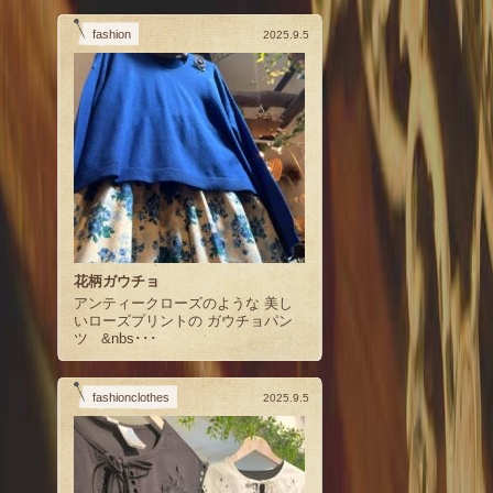
fashion
2025.9.5
花柄ガウチョ
アンティークローズのような 美し
いローズプリントの ガウチョパン
ツ &nbs･･･
fashionclothes
2025.9.5