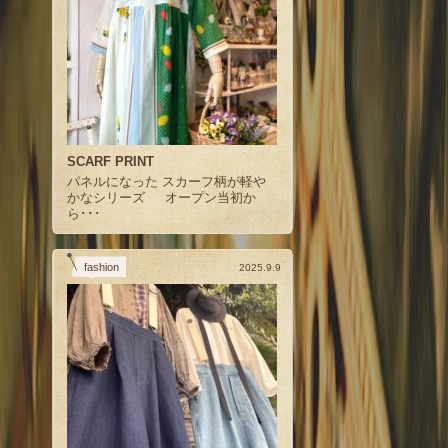
SCARF PRINT
パネルになった スカーフ柄が軽や
かなシリーズ オープン当初か
ら･･･
fashion
2025.9.9