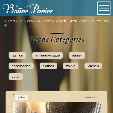
シャーリングタックPO｜フレンチテイストの雑貨・ヨーロッパのアンティーク 東京
都
fashion
antique vintage
panier
accessories
clothes
zakka
kitchen
other
fashion
2019.4.13