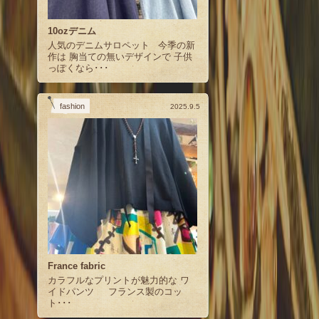
10ozデニム
人気のデニムサロペット 今季の新
作は 胸当ての無いデザインで 子供
っぽくなら･･･
fashion
2025.9.5
France fabric
カラフルなプリントが魅力的な ワ
イドパンツ フランス製のコッ
ト･･･