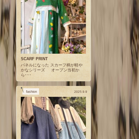
SCARF PRINT
パネルになった スカーフ柄が軽や
かなシリーズ オープン当初か
ら･･･
fashion
2025.9.9