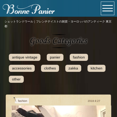
シェットランドウール｜フレンチテイストの雑貨・ヨーロッパのアンティーク 東京
都
antique vintage
panier
fashion
accessories
clothes
zakka
kitchen
other
fashion
2018.9.27