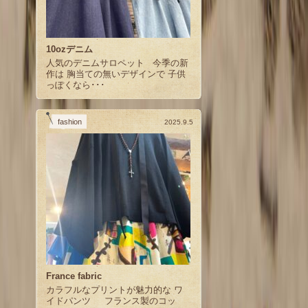
10ozデニム
人気のデニムサロペット 今季の新
作は 胸当ての無いデザインで 子供
っぽくなら･･･
fashion
2025.9.5
France fabric
カラフルなプリントが魅力的な ワ
イドパンツ フランス製のコッ