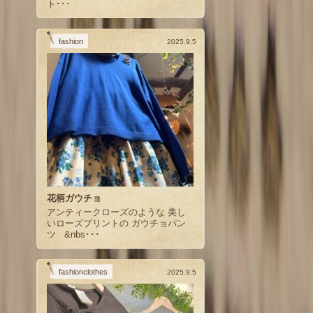
ト･･･
fashion
2025.9.5
花柄ガウチョ
アンティークローズのような 美し
いローズプリントの ガウチョパン
ツ &nbs･･･
fashionclothes
2025.9.5