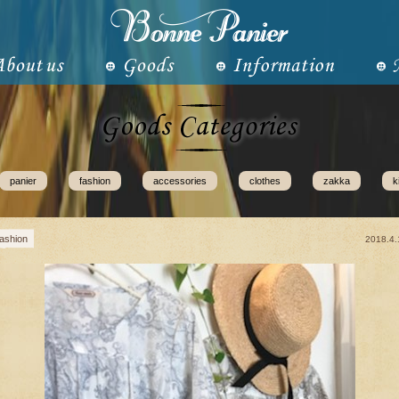
panier
fashion
accessories
clothes
zakka
k
fashion
2018.4.