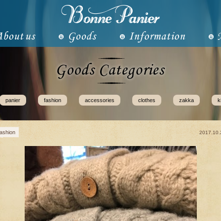
panier
fashion
accessories
clothes
zakka
k
fashion
2017.10.