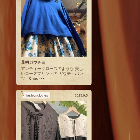
花柄ガウチョ
アンティークローズのような 美し
いローズプリントの ガウチョパン
ツ &nbs･･･
fashionclothes
2025.9.5