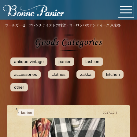
ウールガーゼ｜フレンチテイストの雑貨・ヨーロッパのアンティーク 東京都
antique vintage
panier
fashion
accessories
clothes
zakka
kitchen
other
fashion
2017.12.7