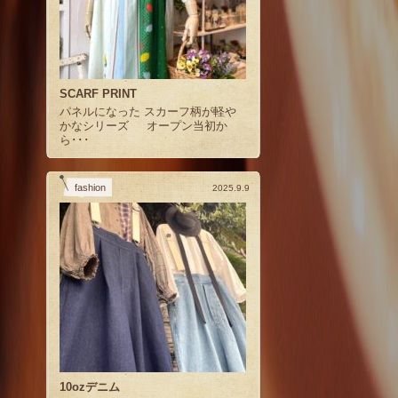
SCARF PRINT
パネルになった スカーフ柄が軽や
かなシリーズ オープン当初か
ら･･･
fashion
2025.9.9
10ozデニム