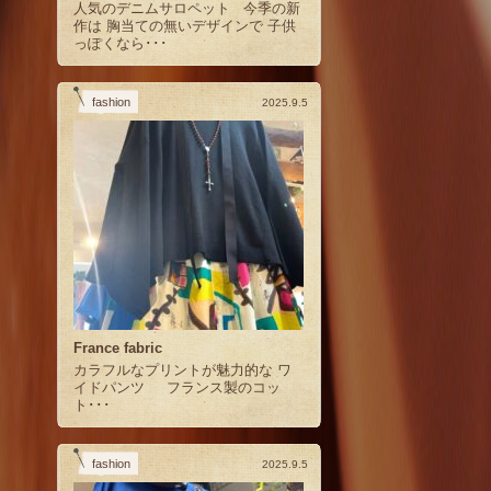
人気のデニムサロペット 今季の新
作は 胸当ての無いデザインで 子供
っぽくなら･･･
fashion
2025.9.5
France fabric
カラフルなプリントが魅力的な ワ
イドパンツ フランス製のコッ
ト･･･
fashion
2025.9.5