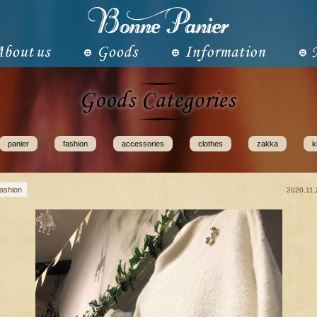
panier
fashion
accessories
clothes
zakka
k
fashion
2020.11.