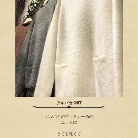
アルパカKNIT
アルパカのブークレ―糸の
ニットは
とても軽くて