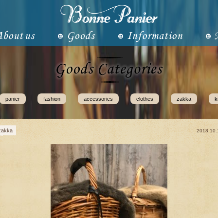
panier
fashion
accessories
clothes
zakka
k
zakka
2018.10.