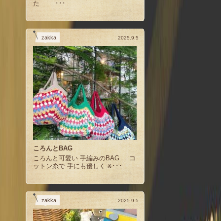
た ･･･
zakka
2025.9.5
ころんとBAG
ころんと可愛い 手編みのBAG コ
ットン糸で 手にも優しく &･･･
zakka
2025.9.5