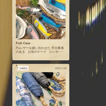
Fish Case
Puレザーを縫い合わせた 手仕事感
のある お魚のケース ヒレや･･･
zakka
2025.5.28