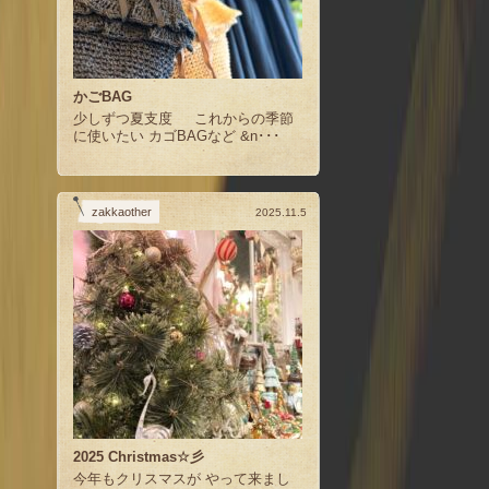
かごBAG
少しずつ夏支度 これからの季節
に使いたい カゴBAGなど &n･･･
zakkaother
2025.11.5
2025 Christmas☆彡
今年もクリスマスが やって来まし