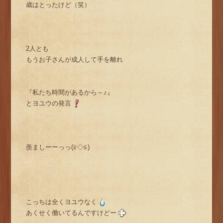
歳はとったけど（笑）
2人とも
もうお子さんが成人して手を離れ
『私たち時間があるから～♪』
とヨユウの発言
羨ましーーっっ(≧◇≦)
こっちは全くヨユウなく
あくせく働いてるんですけどー