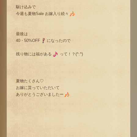
駆け込みで
今週も夏物Sale お嫁入り続々
最後は
40・50%OFF
になったので
残り物には福がある
って！？(^.^)
夏物たくさん♡
お嫁に貰っていただいて
ありがとうございましたー