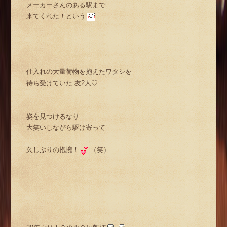
メーカーさんのある駅まで
来てくれた！という
仕入れの大量荷物を抱えたワタシを
待ち受けていた 友2人♡
姿を見つけるなり
大笑いしながら駆け寄って
久しぶりの抱擁！
（笑）