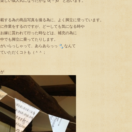
しい成人式になったかな o(^-^)o と思います。
掲載する為の商品写真を撮る為に、よく脚立に登っています。
後に作業をするのですが、どーしても気になる時や
がお嫁に貰われて行った時などは、補充の為に
業中でも脚立に乗ってたりします。
様がいらっしゃって、あらあらっっ
なんて
せていただくコトも（＾＾；
んが