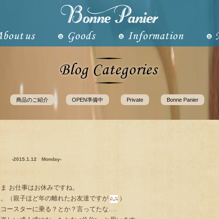
商品のご紹介
OPEN準備中
Private
Bonne Panier
-2015.1.12 Monday-
ま お仕事はお休みですね。
す。（親子ほど年の離れたお友達ですが
）
コースターに乗る？とか？言ってたな….