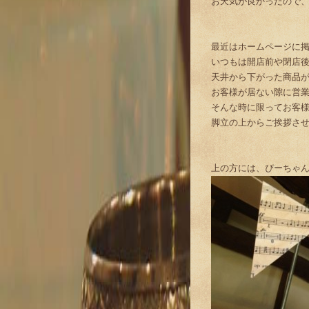
お天気が良かったので、楽
最近はホームページに
いつもは開店前や閉店
天井から下がった商品
お客様が居ない隙に営
そんな時に限ってお客
脚立の上からご挨拶さ
上の方には、ぴーちゃ