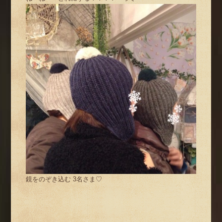
鏡をのぞき込む 3名さま♡