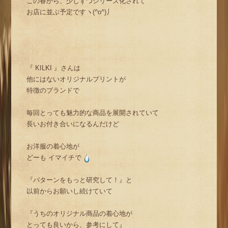
この春から、少しずつシリーズ化されて
お店に並ぶ予定ですヽ(^o^)丿
『 KILKI 』さんは
他にはないオリジナルプリントが
特徴のブランドで
毎回とっても魅力的な商品を展開されていて
長いお付き合いになるんだけど
お洋服の着心地が
どーも イマイチで
『パターンをもっと研究して！』と
以前からお願いし続けていて
『うちのオリジナル商品の着心地が
とっても良いから、参考にして』