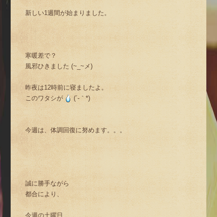
新しい1週間が始まりました。
寒暖差で？
風邪ひきました (~_~メ)
昨夜は12時前に寝ましたよ。
このワタシが
(´-｀*)
今週は、体調回復に努めます。。。
誠に勝手ながら
都合により、
今週の土曜日