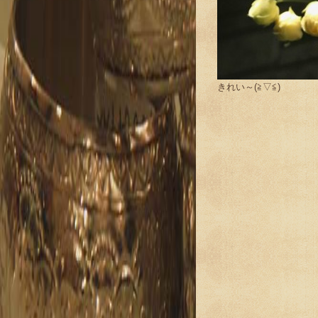
きれい～(≧▽≦)