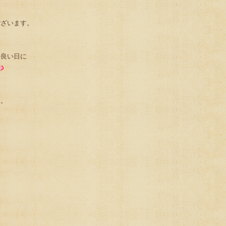
て
ございます。
の良い日に
さ。