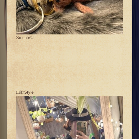
So cute♡
出勤Style