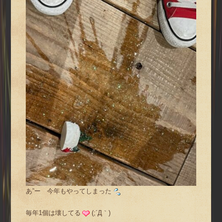
あ”ー 今年もやってしまった
毎年1個は壊してる
(;´Д｀)