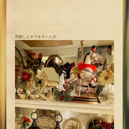
所狭しとキラキラ～☆彡