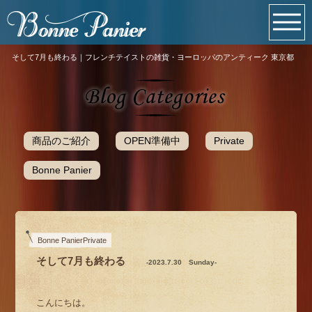
そして7月も終わる｜フレンチテイストの雑貨・ヨーロッパのアンティーク 東京都
商品のご紹介
OPEN準備中
Private
Bonne Panier
Bonne PanierPrivate
そして7月も終わる
-2023.7.30 Sunday-
こんにちは。