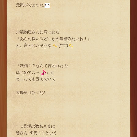
元気がでますね
お漬物屋さんに寄ったら
『あら可愛い♡どこかの妖精みたいね！』
と、言われたそうな
(*”▽”)
『妖精！？なんて言われたの
はじめてよ～
』と
とーっても喜んでいて
大爆笑ヾ(≧▽≦)ﾉ
↑ に登場の数名さまは
皆さん 70代！！という