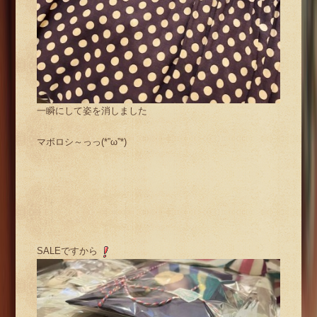
一瞬にして姿を消しました
マボロシ～っっ(*”ω”*)
SALEですから