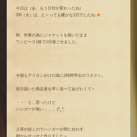
今日は（あ、もう日付が変わったね）
3/8（火）は、と～っても暖かな1日でしたね
朝、作業の為にジャケットを脱いだまま
ワンピース1枚で1日過ごせました。
今朝もアイロンがけの為に2時間早出のワタクシ。
前日届いた商品達を早く並べてあげたくて～
・・・と、思ったけど
ハンガーが無い 。。。(*_*;
入荷が続くのでハンガーが間に合わず、
朝からせっせと作りました～