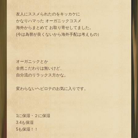
友人にススメられたのをキッカケに
かなりハマった オーガニックコスメ
海外からまとめて お取り寄せしてました。
(今は為替が良くないから海外手配は考えもの）
オーガニックとか
全然こだわりは無いけど、
自分流のリラックス方かな。
変わらないヘビロテのお気に入りです。
1に保湿・２に保湿
3.4も保湿
5も保湿！！