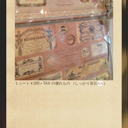
１シート￥280＋TAX の優れもの （しっかり宣伝
）